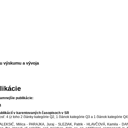
plánovanie a návrh hydro-ekologický
niacom sa životnom prostredí
ru výskumu a vývoja
likácie
amnejšie publikácie:
4
ublikácií v karentovaných časopisoch v SR
sť: 4 (z toho 2 články kategórie Q2, 1 článok kategórie Q3 a 1 článok kategórie Q4
 ALEKSIĆ, Milica - PARAJKA, Juraj - SLEZIAK, Patrik - HLAVČOVÁ, Kamila - D