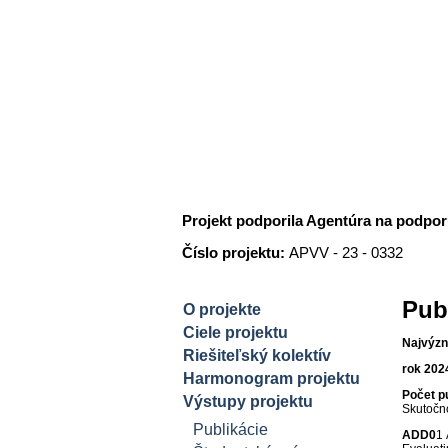
Simulačný rámec pre 
v me
Projekt podporila Agentúra na podpo
Číslo projektu:
APVV - 23 - 0332
Pub
O projekte
Ciele projektu
Najvýzn
Riešiteľský kolektív
rok 202
Harmonogram projektu
Počet p
Výstupy projektu
Skutočno
Publikácie
ADD0
1