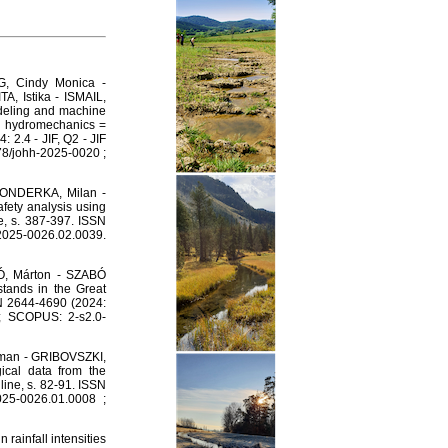
, Cindy Monica -
, Istika - ISMAIL,
deling and machine
nd hydromechanics =
 2.4 - JIF, Q2 - JIF
478/johh-2025-0020 ;
 ONDERKA, Milan -
fety analysis using
ne, s. 387-397. ISSN
025-0026.02.0039.
Ó, Márton - SZABÓ
stands in the Great
SN 2644-4690 (2024:
; SCOPUS: 2-s2.0-
oman - GRIBOVSZKI,
ical data from the
line, s. 82-91. ISSN
25-0026.01.0008 ;
ainfall intensities