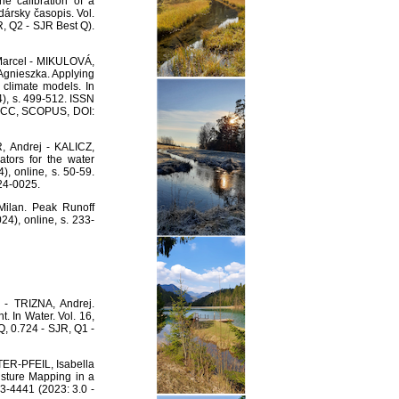
he calibration of a
ársky časopis. Vol.
R, Q2 - SJR Best Q).
Marcel - MIKULOVÁ,
gnieszka. Applying
l climate models. In
), s. 499-512. ISSN
e: CC, SCOPUS, DOI:
Andrej - KALICZ,
ators for the water
), online, s. 50-59.
24-0025.
lan. Peak Runoff
24), online, s. 233-
- TRIZNA, Andrej.
 In Water. Vol. 16,
 Q, 0.724 - SJR, Q1 -
TER-PFEIL, Isabella
sture Mapping in a
073-4441 (2023: 3.0 -