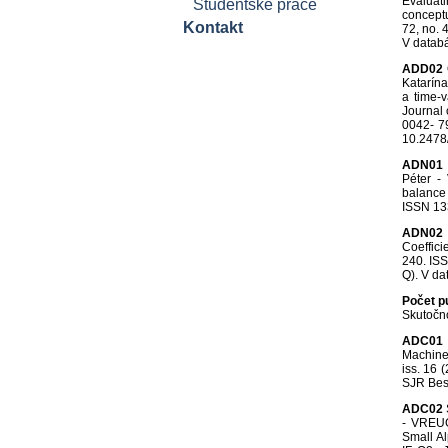
Evaluat
Študentské práce
conceptu
Kontakt
72, no. 
V datab
ADD02
Katarín
a time-v
Journal 
0042- 7
10.2478
ADN01
Péter -
balance 
ISSN 133
ADN02
Coeffici
240. IS
Q). V d
Počet p
Skutočno
ADC01
Machine 
iss. 16 
SJR Bes
ADC02
- VREUG
Small Al