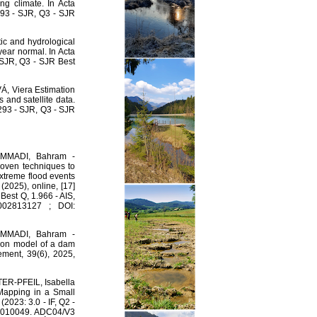
ng climate. In Acta
293 - SJR, Q3 - SJR
ic and hydrological
year normal. In Acta
 SJR, Q3 - SJR Best
Á, Viera Estimation
 and satellite data.
.293 - SJR, Q3 - SJR
MMADI, Bahram -
oven techniques to
extreme flood events
2025), online, [17]
Best Q, 1.966 - AIS,
002813127 ; DOI:
MMADI, Bahram -
ion model of a dam
ement, 39(6), 2025,
TER-PFEIL, Isabella
Mapping in a Small
(2023: 3.0 - IF, Q2 -
17010049. ADC04/V3