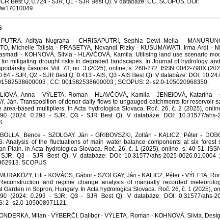
 JCR Best Q, 0.724 - SJR, Q1 - SJR Best Q). V databáze: CC, SCOPUS, DOI:
/w17010049.
5
PUTRA, Aditya Nugraha - CHRISAPUTRI, Sephia Dewi Meila - MANURUNG
O, Michelle Talisia - PRASETYA, Novandi Rizky - KUSUMAWATI, Irma Ardi - NITA
smadi - KOHNOVÁ, Silvia - HLAVČOVÁ, Kamila. Utilising land use scenario mo
 for mitigating drought risks in degraded landscapes. In Journal of hydrology a
odársky časopis. Vol. 73, no. 3 (2025), online, s. 260-272. ISSN 0042-790X (2024:
0.64 - SJR, Q2 - SJR Best Q, 0.413 - AIS, Q3 - AIS Best Q). V databáze: DOI: 10.2
1582538600003 ; CC: 001582538600003 ; SCOPUS: 2- s2.0-105020968350.
LIOVÁ, Anna - VÝLETA, Roman - HLAVČOVÁ, Kamila - JENEIOVÁ, Katarína -
 Ján. Transposition of donor daily flows to ungauged catchments for reservoir sa
 area-based multipliers. In Acta hydrologica Slovaca. Roč. 26, č. 2 (2025), onli
90 (2024: 0.293 - SJR, Q3 - SJR Best Q). V databáze: DOI: 10.31577/ahs-2
S
BOLLA, Bence - SZOLGAY, Ján - GRIBOVSZKI, Zoltán - KALICZ, Péter - DOB
 Analysis of the fluctuations of main water balance components at six forest 
n Plain. In Acta hydrologica Slovaca. Roč. 26, č. 1 (2025), online, s. 40-51. IS
 SJR, Q3 - SJR Best Q). V databáze: DOI: 10.31577/ahs-2025-0026.01.0004 
962913. SCOPUS
MURAKÖZY, Lili - KOVÁCS, Gábor - SZOLGAY, Ján - KALICZ, Péter - VÝLETA, R
 Reconstruction and regime change analysis of manually recorded meteorolog
l Garden in Sopron, Hungary. In Acta hydrologica Slovaca. Roč. 26, č. 1 (2025), on
90 (2024: 0.293 - SJR, Q3 - SJR Best Q). V databáze: DOI: 0.31577/ahs-20
 2- s2.0-105008971121.
ONDERKA, Milan - VÝBERČI, Dalibor - VÝLETA, Roman - KOHNOVÁ, Silvia. Design r