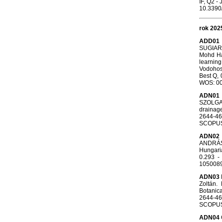
IF, Q2 -
10.3390
rok 202
ADD01
SUGIART
Mohd Ha
learning
Vodohosp
Best Q, 
WOS: 00
ADN01
SZOLGAY,
drainage
2644-46
SCOPU
ADN02
ANDRÁS.
Hungaria
0.293 -
105008
ADN03
Zoltán.
Botanica
2644-46
SCOPUS:
ADN04