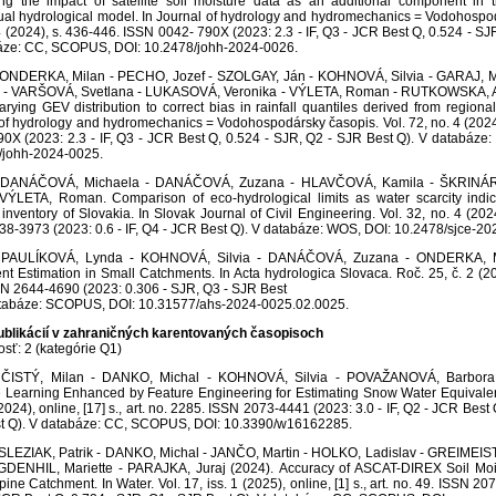
ing the impact of satellite soil moisture data as an additional component in t
al hydrological model. In Journal of hydrology and hydromechanics = Vodohospod
4 (2024), s. 436-446. ISSN 0042- 790X (2023: 2.3 - IF, Q3 - JCR Best Q, 0.524 - SJ
áze: CC, SCOPUS, DOI: 10.2478/johh-2024-0026.
ONDERKA, Milan - PECHO, Jozef - SZOLGAY, Ján - KOHNOVÁ, Silvia - GARAJ, 
a - VARŠOVÁ, Svetlana - LUKASOVÁ, Veronika - VÝLETA, Roman - RUTKOWSKA, A
arying GEV distribution to correct bias in rainfall quantiles derived from regiona
of hydrology and hydromechanics = Vodohospodársky časopis. Vol. 72, no. 4 (2024
90X (2023: 2.3 - IF, Q3 - JCR Best Q, 0.524 - SJR, Q2 - SJR Best Q). V databáz
/johh-2024-0025.
DANÁČOVÁ, Michaela - DANÁČOVÁ, Zuzana - HLAVČOVÁ, Kamila - ŠKRINÁR, 
 VÝLETA, Roman. Comparison of eco-hydrological limits as water scarcity indic
inventory of Slovakia. In Slovak Journal of Civil Engineering. Vol. 32, no. 4 (2024
8-3973 (2023: 0.6 - IF, Q4 - JCR Best Q). V databáze: WOS, DOI: 10.2478/sjce-20
PAULÍKOVÁ, Lynda - KOHNOVÁ, Silvia - DANÁČOVÁ, Zuzana - ONDERKA, Mi
ent Estimation in Small Catchments. In Acta hydrologica Slovaca. Roč. 25, č. 2 (20
SN 2644-4690 (2023: 0.306 - SJR, Q3 - SJR Best
atabáze: SCOPUS, DOI: 10.31577/ahs-2024-0025.02.0025.
ublikácií v zahraničných karentovaných časopisoch
sť: 2 (kategórie Q1)
ČISTÝ, Milan - DANKO, Michal - KOHNOVÁ, Silvia - POVAŽANOVÁ, Barbora 
Learning Enhanced by Feature Engineering for Estimating Snow Water Equivalent.
(2024), online, [17] s., art. no. 2285. ISSN 2073-4441 (2023: 3.0 - IF, Q2 - JCR Best
t Q). V databáze: CC, SCOPUS, DOI: 10.3390/w16162285.
SLEZIAK, Patrik - DANKO, Michal - JANČO, Martin - HOLKO, Ladislav - GREIMEIS
DENHIL, Mariette - PARAJKA, Juraj (2024). Accuracy of ASCAT-DIREX Soil Moi
pine Catchment. In Water. Vol. 17, iss. 1 (2025), online, [1] s., art. no. 49. ISSN 2