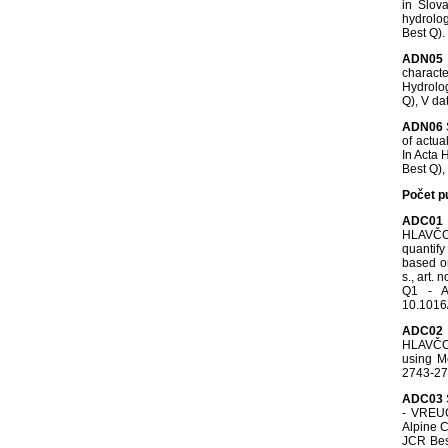
in Slov
hydrolog
Best Q)
ADN05
characte
Hydrolog
Q), V d
ADN06
of actua
In Acta 
Best Q)
Počet p
ADC01
HLAVČOV
quantify
based on
s., art.
Q1 - A
10.1016
ADC02
HLAVČOV
using M
2743-27
ADC03
- VREUG
Alpine C
JCR Bes