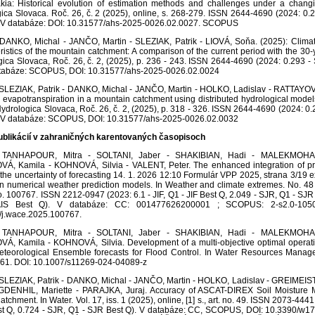
akia: Historical evolution of estimation methods and challenges under a changi
ica Slovaca. Roč. 26, č. 2 (2025), online, s. 268-279. ISSN 2644-4690 (2024: 0.
. V databáze: DOI: 10.31577/ahs-2025-0026.02.0027. SCOPUS
DANKO, Michal - JANČO, Martin - SLEZIAK, Patrik - LIOVÁ, Soňa. (2025): Climat
ristics of the mountain catchment: A comparison of the current period with the 30-
ica Slovaca, Roč. 26, č. 2, (2025), p. 236 - 243. ISSN 2644-4690 (2024: 0.293 -
atabáze: SCOPUS, DOI: 10.31577/ahs-2025-0026.02.0024
SLEZIAK, Patrik - DANKO, Michal - JANČO, Martin - HOLKO, Ladislav - RATTAYOV
l evapotranspiration in a mountain catchment using distributed hydrological models
Hydrologica Slovaca, Roč. 26, č. 2, (2025), p. 318 - 326. ISSN 2644-4690 (2024: 0
, V databáze: SCOPUS, DOI: 10.31577/ahs-2025-0026.02.0032
ublikácií v zahraničných karentovaných časopisoch
TANHAPOUR, Mitra - SOLTANI, Jaber - SHAKIBIAN, Hadi - MALEKMOHA
Á, Kamila - KOHNOVÁ, Silvia - VALENT, Peter. The enhanced integration of pr
 the uncertainty of forecasting 14. 1. 2026 12:10 Formulár VPP 2025, strana 3/19 
 numerical weather prediction models. In Weather and climate extremes. No. 48 (
 no. 100767. ISSN 2212-0947 (2023: 6.1 - JIF, Q1 - JIF Best Q, 2.049 - SJR, Q1 - SJR 
IS Best Q). V databáze: CC: 001477626200001 ; SCOPUS: 2-s2.0-105
/j.wace.2025.100767.
TANHAPOUR, Mitra - SOLTANI, Jaber - SHAKIBIAN, Hadi - MALEKMOHA
Á, Kamila - KOHNOVÁ, Silvia. Development of a multi-objective optimal operat
eteorological Ensemble forecasts for Flood Control. In Water Resources Manag
61. DOI: 10.1007/s11269-024-04089-z
SLEZIAK, Patrik - DANKO, Michal - JANČO, Martin - HOLKO, Ladislav - GREIMEIS
DENHIL, Mariette - PARAJKA, Juraj. Accuracy of ASCAT-DIREX Soil Moisture 
atchment. In Water. Vol. 17, iss. 1 (2025), online, [1] s., art. no. 49. ISSN 2073-4441 
t Q, 0.724 - SJR, Q1 - SJR Best Q). V databáze: CC, SCOPUS, DOI: 10.3390/w