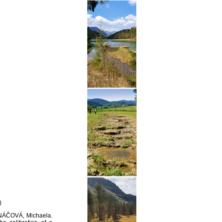
ch sústav
)
ANÁČOVÁ, Michaela.